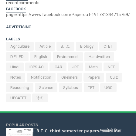
recentcomments
FACEBOOK
page/https://www.facebook.com/PaperouT-191781344715769/
ADVERTISING
LABELS
Agriculture
Article
B.T.C.
Biology
CTET
D.EL.ED.
English
Environment
Handwritten
Hindi
IBPS AO
ICAR
JRF
Math
NET
Notes
Notification
Oneliners
Papers
Quiz
Reasoning
Science
Syllabus
TET
UGC
UPCATET
हिन्दी
POPULAR POSTS
B.T.C. third semester papers/समावेशी शिक्षा