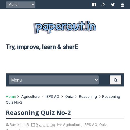
Try, improve, learn & sharE
Home
Agriculture
IBPS AO
Quiz
Reasoning
Reasoning
Quiz No-2
Reasoning Quiz No-2
Ravi kumaR
9 years ago
Agriculture
,
IBPS AO
,
Quiz
,