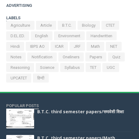
ADVERTISING
LABELS
Agriculture
Article
B.T.C.
Biology
CTET
D.EL.ED.
English
Environment
Handwritten
Hindi
IBPS AO
ICAR
JRF
Math
NET
Notes
Notification
Oneliners
Papers
Quiz
Reasoning
Science
Syllabus
TET
UGC
UPCATET
हिन्दी
POPULAR POSTS
B.T.C. third semester papers/समावेशी शिक्षा
B.T.C. third semester papers/Math