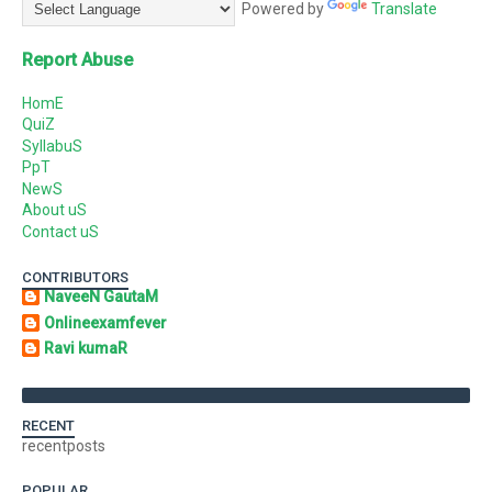
Powered by
Translate
Report Abuse
HomE
QuiZ
SyllabuS
PpT
NewS
About uS
Contact uS
CONTRIBUTORS
NaveeN GautaM
Onlineexamfever
Ravi kumaR
RECENT
recentposts
POPULAR