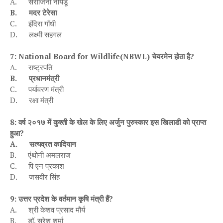
A.
सरोजिनी नायडू
B.
मदर टेरेसा
C.
इंदिरा गाँधी
D.
लक्ष्मी सहगल
7
:
National Board for Wildlife
(
NBWL
) चेयरमेन होता है
?
A.
राष्ट्रपति
B.
प्रधानमंत्री
C.
पर्यावरण मंत्री
D.
रक्षा मंत्री
8
: वर्ष २०१७ में कुश्ती के खेल के लिए अर्जुन पुरुस्कार इस खिलाडी को प्राप्त
हुआ
?
A.
सत्यव्रत कादियान
B.
एंथोनी अमलराज
C.
पि एन प्रकाश
D.
जसवीर सिंह
9
: उत्तर प्रदेश के वर्तमान कृषि मंत्री हैं
?
A.
श्री केशव प्रसाद मौर्य
B.
डॉ. सुरेश शर्मा