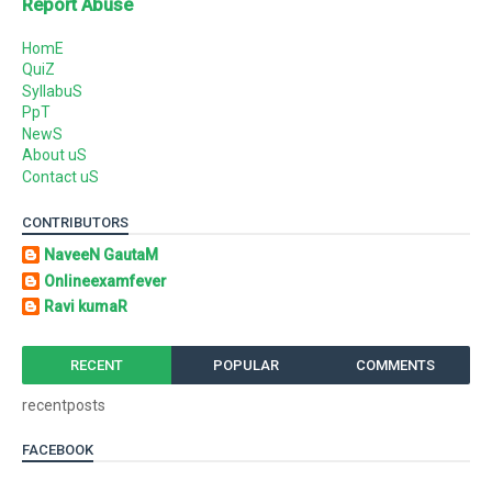
Report Abuse
HomE
QuiZ
SyllabuS
PpT
NewS
About uS
Contact uS
CONTRIBUTORS
NaveeN GautaM
Onlineexamfever
Ravi kumaR
RECENT
POPULAR
COMMENTS
recentposts
FACEBOOK