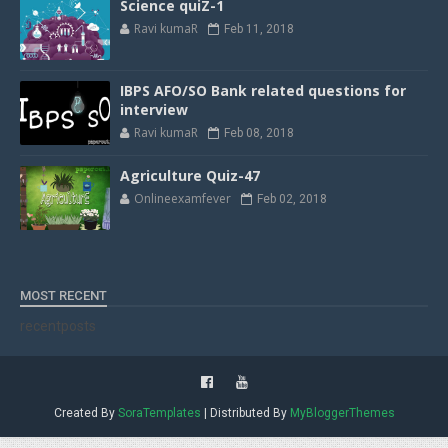
Science quiZ-1
Ravi kumaR
Feb 11, 2018
IBPS AFO/SO Bank related questions for
interview
Ravi kumaR
Feb 08, 2018
Agriculture Quiz-47
Onlineexamfever
Feb 02, 2018
MOST RECENT
recentposts
Created By
SoraTemplates
| Distributed By
MyBloggerThemes