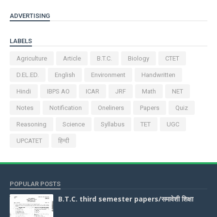
ADVERTISING
LABELS
Agriculture
Article
B.T.C.
Biology
CTET
D.EL.ED.
English
Environment
Handwritten
Hindi
IBPS AO
ICAR
JRF
Math
NET
Notes
Notification
Oneliners
Papers
Quiz
Reasoning
Science
Syllabus
TET
UGC
UPCATET
हिन्दी
POPULAR POSTS
B.T.C. third semester papers/समावेशी शिक्षा