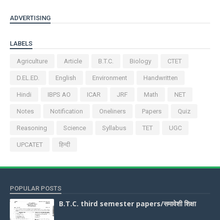
ADVERTISING
LABELS
Agriculture
Article
B.T.C.
Biology
CTET
D.EL.ED.
English
Environment
Handwritten
Hindi
IBPS AO
ICAR
JRF
Math
NET
Notes
Notification
Oneliners
Papers
Quiz
Reasoning
Science
Syllabus
TET
UGC
UPCATET
हिन्दी
POPULAR POSTS
B.T.C. third semester papers/समावेशी शिक्षा