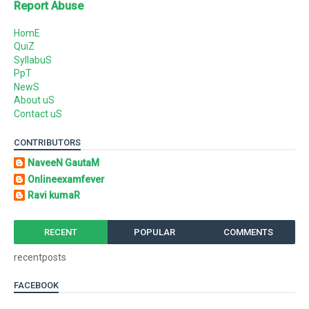
Report Abuse
HomE
QuiZ
SyllabuS
PpT
NewS
About uS
Contact uS
CONTRIBUTORS
NaveeN GautaM
Onlineexamfever
Ravi kumaR
RECENT
POPULAR
COMMENTS
recentposts
FACEBOOK