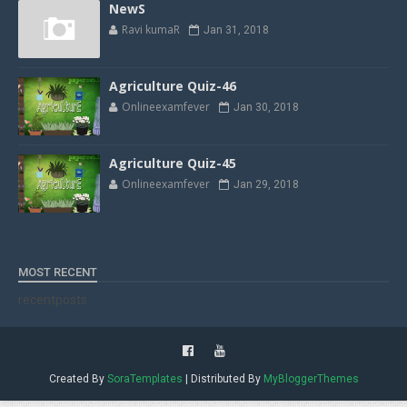
NewS
Ravi kumaR
Jan 31, 2018
Agriculture Quiz-46
Onlineexamfever
Jan 30, 2018
Agriculture Quiz-45
Onlineexamfever
Jan 29, 2018
MOST RECENT
recentposts
Created By
SoraTemplates
| Distributed By
MyBloggerThemes