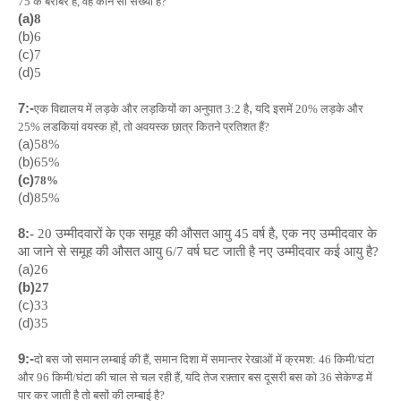
75 के बराबर है, वह कौन सी संख्या है?
(a)
8
(b)
6
(c)
7
(d)
5
7:-
,
एक विद्यालय में लड़के और लड़कियों का अनुपात 3:2 है
यदि इसमें 20% लड़के और
25% लडकियां वयस्क हों, तो अवयस्क छात्र कितने प्रतिशत हैं?
(a)
58%
(b)
65%
(c)
78%
(d)
85%
8:
-
20 उम्मीदवारों के एक समूह की औसत आयु 45 वर्ष है, एक नए उम्मीदवार के
आ जाने से समूह की औसत आयु 6/7 वर्ष घट जाती है नए उम्मीदवार कई आयु है?
(a)
26
(b)
27
(c)
33
(d)
35
9:-
दो बस जो समान लम्बाई की हैं, समान दिशा में समान्तर रेखाओं में क्रमश: 46 किमी/घंटा
और 96 किमी/घंटा की चाल से चल रही हैं, यदि तेज रफ़्तार बस दूसरी बस को 36 सेकेण्ड में
पार कर जाती है तो बसों की लम्बाई है?