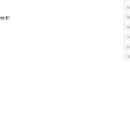
E
I
?
ता है
N
O
R
T