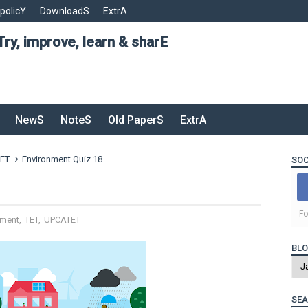
 policY
DownloadS
ExtrA
Try, improve, learn & sharE
NewS
NoteS
Old PaperS
ExtrA
ET
Environment Quiz.18
SOC
Fo
nment
,
TET
,
UPCATET
BLO
SEA