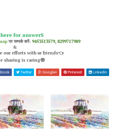
 here for answerS
aap
9453513579, 8299717989
पर सम्पर्क करें:
&
 our efforts with ur friends
👈
e sharing is caring
🤓
ebook
Twitter
Google+
Pinterest
Linkedin