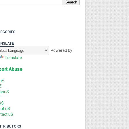
EGORIES
NSLATE
Powered by
Translate
port Abuse
mE
Z
labuS
T
wS
ut uS
tact uS
NTRIBUTORS