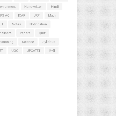
nvironment
Handwritten
Hindi
BPS AO
ICAR
JRF
Math
ET
Notes
Notification
neliners
Papers
Quiz
easoning
Science
Syllabus
ET
UGC
UPCATET
हिन्दी