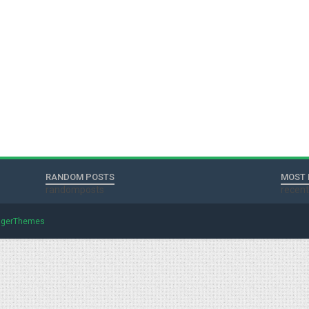
RANDOM POSTS
MOST 
randomposts
recen
ggerThemes