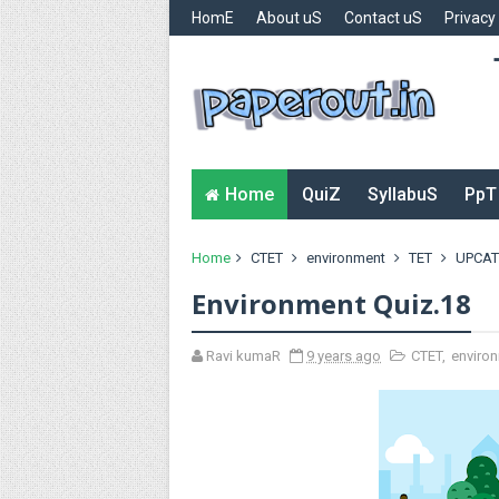
HomE
About uS
Contact uS
Privacy
Home
QuiZ
SyllabuS
PpT
Home
CTET
environment
TET
UPCAT
Environment Quiz.18
Ravi kumaR
9 years ago
CTET
,
enviro