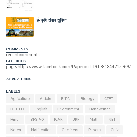
ई-कृषि संवाद सुविधा
COMMENTS
recentcomments
FACEBOOK
page/https://www.facebook.com/PaperouT-191781344715769/
ADVERTISING
LABELS
Agriculture
Article
B.T.C.
Biology
CTET
D.EL.ED.
English
Environment
Handwritten
Hindi
IBPS AO
ICAR
JRF
Math
NET
Notes
Notification
Oneliners
Papers
Quiz