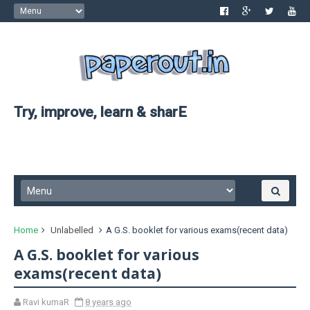
Try, improve, learn & sharE
Home
Unlabelled
A G.S. booklet for various exams(recent data)
A G.S. booklet for various
exams(recent data)
Ravi kumaR
8 years ago