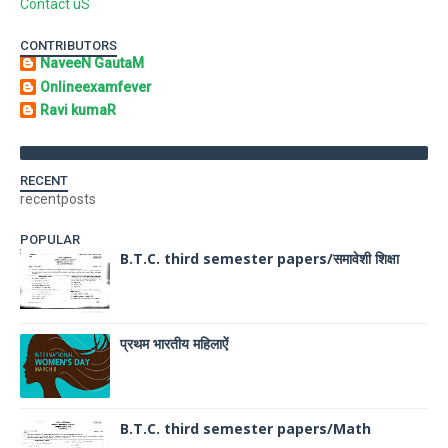
Contact uS
CONTRIBUTORS
NaveeN GautaM
Onlineexamfever
Ravi kumaR
RECENT
recentposts
POPULAR
B.T.C. third semester papers/समावेशी शिक्षा
प्रथम भारतीय महिलाऐं
B.T.C. third semester papers/Math