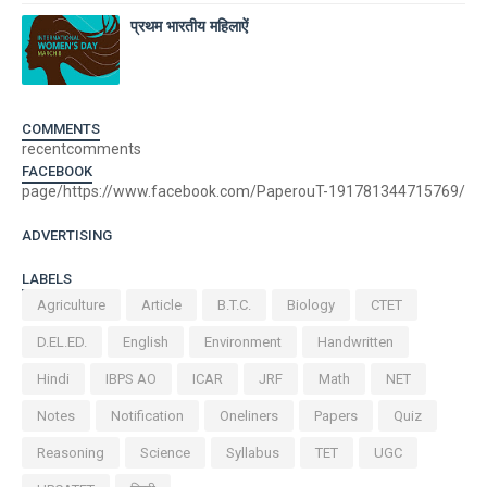
प्रथम भारतीय महिलाऐं
COMMENTS
recentcomments
FACEBOOK
page/https://www.facebook.com/PaperouT-191781344715769/
ADVERTISING
LABELS
Agriculture
Article
B.T.C.
Biology
CTET
D.EL.ED.
English
Environment
Handwritten
Hindi
IBPS AO
ICAR
JRF
Math
NET
Notes
Notification
Oneliners
Papers
Quiz
Reasoning
Science
Syllabus
TET
UGC