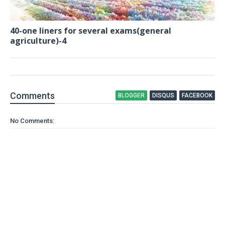
40-one liners for several exams(general
agriculture)-4
Comment
s
BLOGGER
DISQUS
FACEBOOK
No Comments: