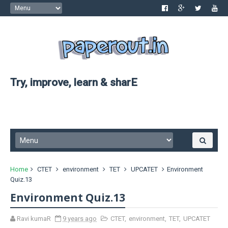
Try, improve, learn & sharE
Home
CTET
environment
TET
UPCATET
Environment
Quiz.13
Environment Quiz.13
Ravi kumaR
9 years ago
CTET
,
environment
,
TET
,
UPCATET