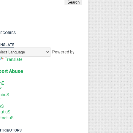
EGORIES
NSLATE
Powered by
Translate
port Abuse
mE
Z
labuS
T
wS
ut uS
tact uS
NTRIBUTORS