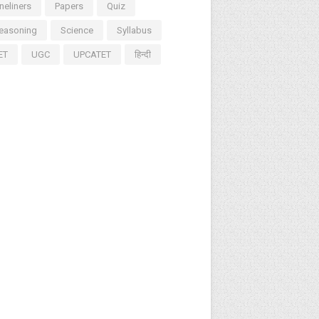
neliners
Papers
Quiz
easoning
Science
Syllabus
ET
UGC
UPCATET
हिन्दी