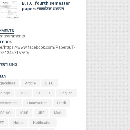
B.T.C. fourth semester
papers/सामाजिक अध्ययन
MMENTS
entcomments
CEBOOK
e/https://www.facebook.com/PaperouT-
781344715769/
ERTISING
ELS
griculture
Article
B.T.C.
iology
CTET
D.EL.ED.
English
nvironment
Handwritten
Hindi
BPS AO
ICAR
JRF
Math
ET
Notes
Notification