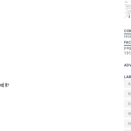
CO
rec
FA
pag
191
ADV
LAB
A
ाई है?
B
E
I
N