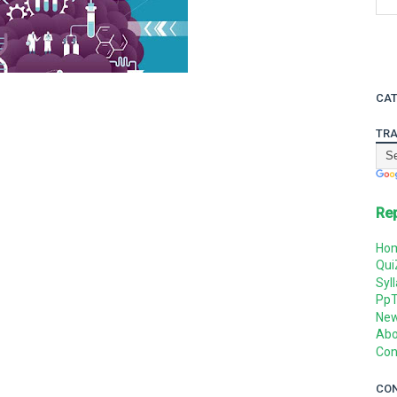
CAT
TRA
Re
Ho
Qui
Syl
Pp
Ne
Abo
Con
CO