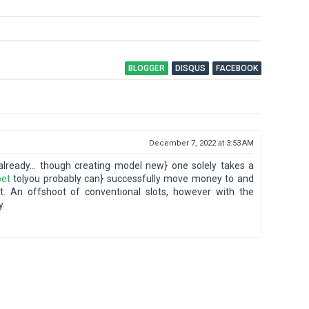
BLOGGER
DISQUS
FACEBOOK
December 7, 2022 at 3:53 AM
lready… though creating model new} one solely takes a
bet
to|you probably can} successfully move money to and
t. An offshoot of conventional slots, however with the
y.