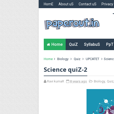
HomE
About uS
Contact uS
Privacy
Home
QuiZ
SyllabuS
PpT
Home
Biology
Quiz
UPCATET
Scienc
Science quiZ-2
Ravi kumaR
8 years ago
Biology
,
Quiz