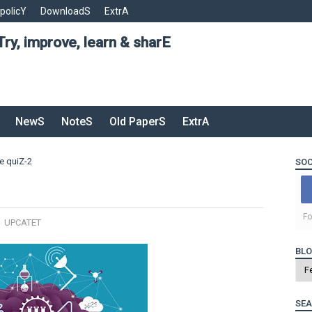
 policY
DownloadS
ExtrA
Try, improve, learn & sharE
NewS
NoteS
Old PaperS
ExtrA
e quiZ-2
SOC
Fo
,
UPCATET
BLO
SEA