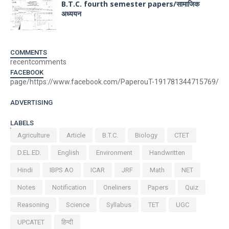
B.T.C. fourth semester papers/सामाजिक
अध्ययन
COMMENTS
recentcomments
FACEBOOK
page/https://www.facebook.com/PaperouT-191781344715769/
ADVERTISING
LABELS
Agriculture
Article
B.T.C.
Biology
CTET
D.EL.ED.
English
Environment
Handwritten
Hindi
IBPS AO
ICAR
JRF
Math
NET
Notes
Notification
Oneliners
Papers
Quiz
Reasoning
Science
Syllabus
TET
UGC
UPCATET
हिन्दी