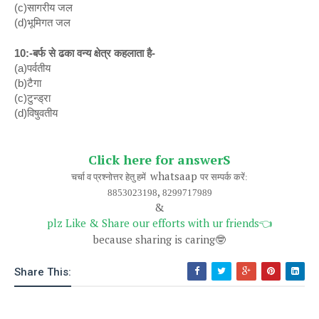
(c)सागरीय जल
(d)भूमिगत जल
10:-बर्फ से ढका वन्य क्षेत्र कहलाता है-
(a)पर्वतीय
(b)टैगा
(c)टुन्ड्रा
(d)विषुवतीय
Click here for answerS
whatsaap
चर्चा व प्रश्नोत्तर हेतु हमें
पर सम्पर्क करें:
,
8853023198
8299717989
&
plz Like & Share our efforts with ur friends
👈
because sharing is caring
🤓
Share This: