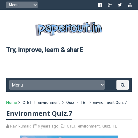
Try, improve, learn & sharE
Home
CTET
environment
Quiz
TET
Environment Quiz.7
Environment Quiz.7
Ravi kumaR
9 years ago
CTET
,
environment
,
Quiz
,
TET