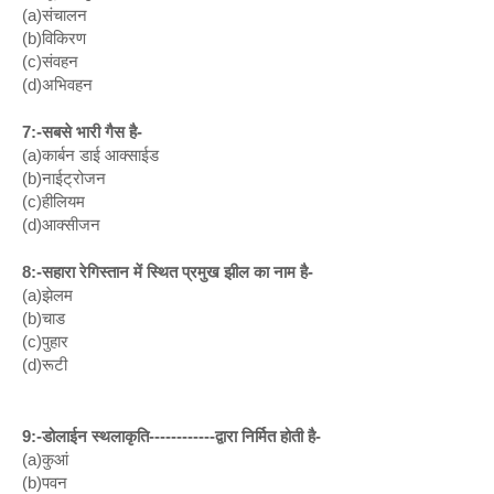
(a)संचालन
(b)विकिरण
(c)संवहन
(d)अभिवहन
7:-सबसे भारी गैस है-
(a)कार्बन डाई आक्साईड
(b)नाईट्रोजन
(c)हीलियम
(d)आक्सीजन
8:-सहारा रेगिस्तान में स्थित प्रमुख झील का नाम है-
(a)झेलम
(b)चाड
(c)पुहार
(d)रूटी
9:-डोलाईन स्थलाकृति------------द्वारा निर्मित होती है-
(a)कुआं 
(b)पवन