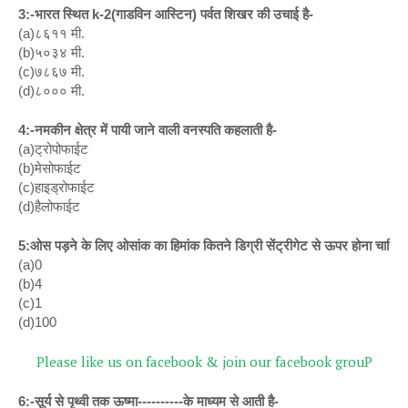
3:-भारत स्थित k-2(गाडविन आस्टिन) पर्वत शिखर की उचाई है-
(a)८६११ मी.
(b)५०३४ मी.
(c)७८६७ मी.
(d)८००० मी.
4:-नमकीन क्षेत्र में पायी जाने वाली वनस्पति कहलाती है-
(a)ट्रोपोफाईट
(b)मेसोफाईट
(c)हाइड्रोफाईट
(d)हैलोफाईट
5:ओस पड़ने के लिए ओसांक का हिमांक कितने डिग्री सेंट्रीगेट से ऊपर होना चाहिए
(a)0
(b)4
(c)1
(d)100
Please like us on facebook & join our facebook grouP
6:-सूर्य से पृथ्वी तक ऊष्मा----------के माध्यम से आती है-