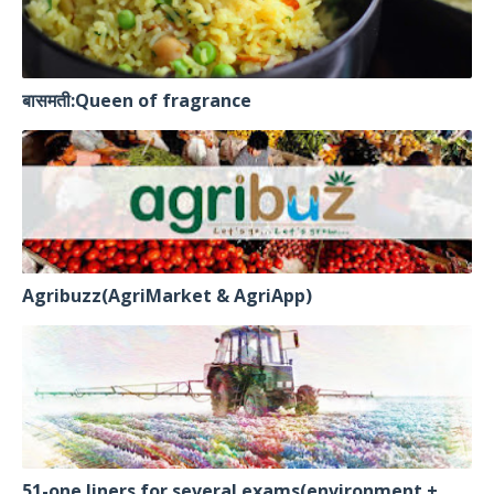
बासमती:Queen of fragrance
Agribuzz(AgriMarket & AgriApp)
51-one liners for several exams(environment +