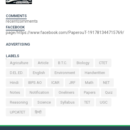
COMMENTS
recentcomments
FACEBOOK
page/https://www.facebook.com/PaperouT-191781344715769/
ADVERTISING
LABELS
Agriculture
Article
B.T.C.
Biology
CTET
D.EL.ED.
English
Environment
Handwritten
Hindi
IBPS AO
ICAR
JRF
Math
NET
Notes
Notification
Oneliners
Papers
Quiz
Reasoning
Science
Syllabus
TET
UGC
UPCATET
हिन्दी