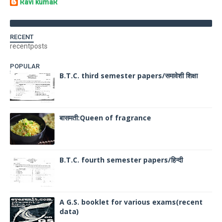
Ravi kumaR
RECENT
recentposts
POPULAR
B.T.C. third semester papers/समावेशी शिक्षा
बासमती:Queen of fragrance
B.T.C. fourth semester papers/हिन्दी
A G.S. booklet for various exams(recent
data)