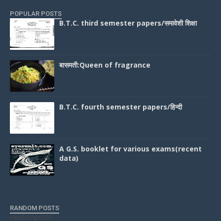
POPULAR POSTS
B.T.C. third semester papers/समावेशी शिक्षा
बासमती:Queen of fragrance
B.T.C. fourth semester papers/हिन्दी
A G.S. booklet for various exams(recent
data)
RANDOM POSTS
randomposts